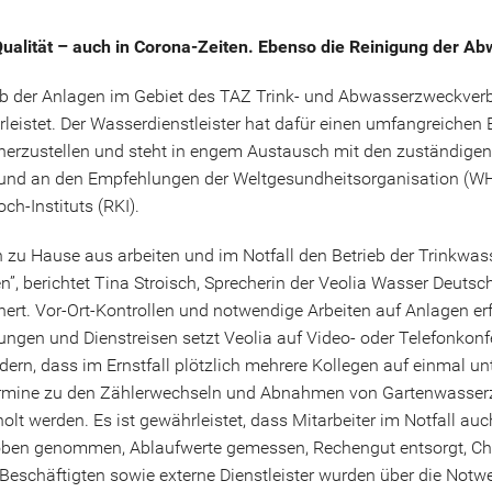
alität – auch in Corona-Zeiten. Ebenso die Reinigung der Abwä
rieb der Anlagen im Gebiet des TAZ Trink- und Abwasserzweckver
stet. Der Wasserdienstleister hat dafür einen umfangreichen E
herzustellen und steht in engem Austausch mit den zuständi
an und an den Empfehlungen der Weltgesundheitsorganisation (W
h-Instituts (RKI).
von zu Hause aus arbeiten und im Notfall den Betrieb der Trinkw
, berichtet Tina Stroisch, Sprecherin der Veolia Wasser Deuts
rt. Vor-Ort-Kontrollen und notwendige Arbeiten auf Anlagen erf
ngen und Dienstreisen setzt Veolia auf Video- oder Telefonkon
ndern, dass im Ernstfall plötzlich mehrere Kollegen auf einmal u
Termine zu den Zählerwechseln und Abnahmen von Gartenwasserzä
t werden. Es ist gewährleistet, dass Mitarbeiter im Notfall 
ben genommen, Ablaufwerte gemessen, Rechengut entsorgt, Chem
-Beschäftigten sowie externe Dienstleister wurden über die Not