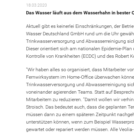
18.03.2020
Das Wasser läuft aus dem Wasserhahn in bester Qu
Aktuell gibt es keinerlei Einschränkungen, der Bet
Wasser Deutschland GmbH rund um die Uhr gewährlei
Trinkwasserversorgung und Abwasserreinigung sic
Dieser orientiert sich am nationalen Epidemie-Pl
Kontrolle von Krankheiten (ECDC) und des Robert Koc
“Wir haben alles so organisiert, dass Mitarbeiter 
Fernwirksystem im Home-Office überwachen können”
Trinkwasserversorgung und Abwasserreinigung siche
voneinander agierenden Teams. Statt auf Besprechu
Mitarbeitern zu reduzieren. “Damit wollen wir verhi
Stroisch. Das bedeutet auch, dass die geplanten 
müssen dann zu einem späteren Zeitpunkt nachgehol
unterstützen können, wenn zum Beispiel Wasserpro
gewartet oder repariert werden müssen. Alle Veolia