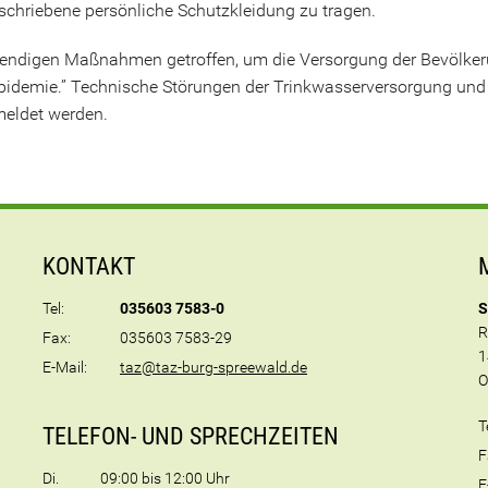
schriebene persönliche Schutzkleidung zu tragen.
otwendigen Maßnahmen getroffen, um die Versorgung der Bevölker
Epidemie.” Technische Störungen der Trinkwasserversorgung un
eldet werden.
KONTAKT
Tel:
035603 7583-0
S
R
Fax:
035603 7583-29
1
E-Mail:
taz@taz-burg-spreewald.de
O
T
TELEFON- UND SPRECHZEITEN
F
Di.
09:00 bis 12:00 Uhr
E