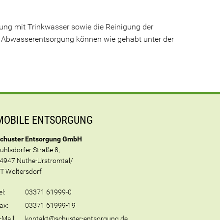
ung mit Trinkwasser sowie die Reinigung der
d Abwasserentsorgung können wie gehabt unter der
MOBILE ENTSORGUNG
chuster Entsorgung GmbH
uhlsdorfer Straße 8,
4947 Nuthe-Urstromtal/
T Woltersdorf
el:
03371 61999-0
ax:
03371 61999-19
-Mail:
kontakt@schuster-entsorgung.de