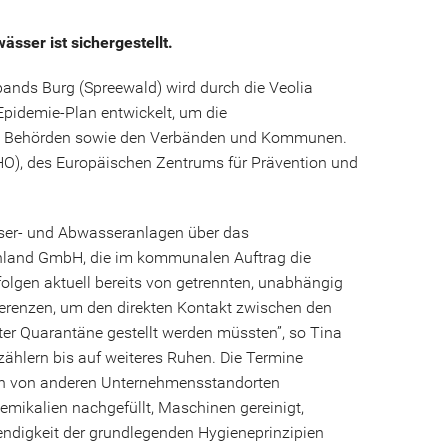
sser ist sichergestellt.
bands Burg (Spreewald) wird durch die Veolia
pidemie-Plan entwickelt, um die
gen Behörden sowie den Verbänden und Kommunen.
HO), des Europäischen Zentrums für Prävention und
asser- und Abwasseranlagen über das
chland GmbH, die im kommunalen Auftrag die
olgen aktuell bereits von getrennten, unabhängig
ferenzen, um den direkten Kontakt zwischen den
nter Quarantäne gestellt werden müssten”, so Tina
hlern bis auf weiteres Ruhen. Die Termine
auch von anderen Unternehmensstandorten
ikalien nachgefüllt, Maschinen gereinigt,
wendigkeit der grundlegenden Hygieneprinzipien