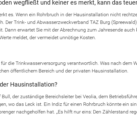
en wegfließt und keiner es merkt, kann das teue
t es. Wenn ein Rohrbruch in der Hausinstallation nicht rechtzei
ich. Der Trink- und Abwasserzweckverband TAZ Burg (Spreewald)
heit. Dann erwartet Sie mit der Abrechnung zum Jahresende auch
Werte meldet, der vermeidet unnötige Kosten.
 für die Trinkwasserversorgung verantwortlich. Was nach dem W
hen öffentlichem Bereich und der privaten Hausinstallation.
er Hausinstallation?
ef Bull, der zuständige Bereichsleiter bei Veolia, dem Betriebsf
gen, wo das Leck ist. Ein Indiz für einen Rohrbruch könnte ein s
er nachgeholfen hat. „Es hilft nur eins: Den Zählerstand regel