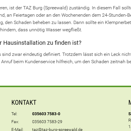
sieren, ist der TAZ Burg (Spreewald) zuständig. In diesem Fall s
nd, an Feiertagen oder an den Wochenenden dem 24-Stunden-Bere
dig, den Schaden beheben zu lassen. Dann sollte ein Klempnerbe
indern, dass unnötig Wasser wegfließt.
Hausinstallation zu finden ist?
 sind zwar eindeutig definiert. Trotzdem lässt sich ein Leck nic
r Anruf beim Kundenservice hilfreich, um den Schaden zeitnah 
KONTAKT
Tel:
035603 7583-0
S
R
Fax:
035603 7583-29
1
E-Mail:
taz@taz-burg-spreewald.de